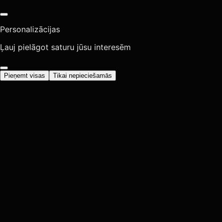
Personalizācijas
Ļauj pielāgot saturu jūsu interesēm
Pieņemt visas
Tikai nepieciešamās