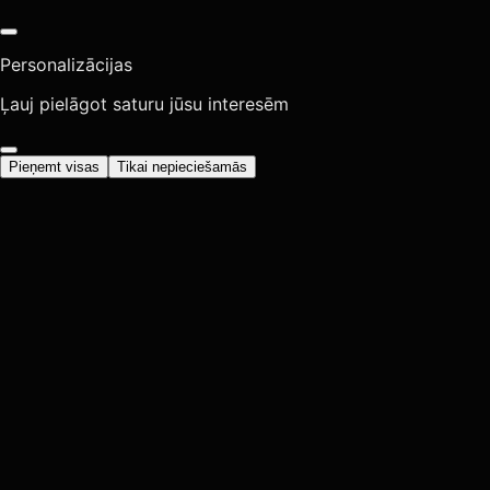
Personalizācijas
Ļauj pielāgot saturu jūsu interesēm
Pieņemt visas
Tikai nepieciešamās