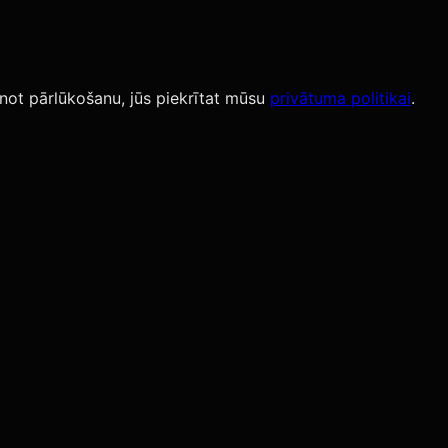
not pārlūkošanu, jūs piekrītat mūsu
privātuma politikai
.