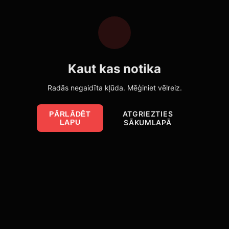
Kaut kas notika
Radās negaidīta kļūda. Mēģiniet vēlreiz.
ATGRIEZTIES
PĀRLĀDĒT
LAPU
SĀKUMLAPĀ