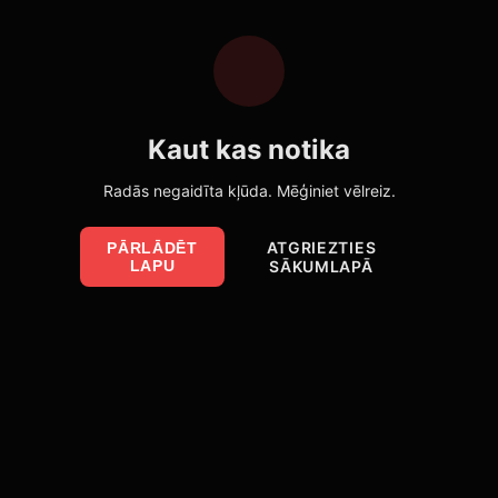
Kaut kas notika
Radās negaidīta kļūda. Mēģiniet vēlreiz.
ATGRIEZTIES
PĀRLĀDĒT
LAPU
SĀKUMLAPĀ