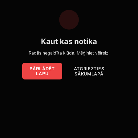
Kaut kas notika
Radās negaidīta kļūda. Mēģiniet vēlreiz.
ATGRIEZTIES
PĀRLĀDĒT
LAPU
SĀKUMLAPĀ