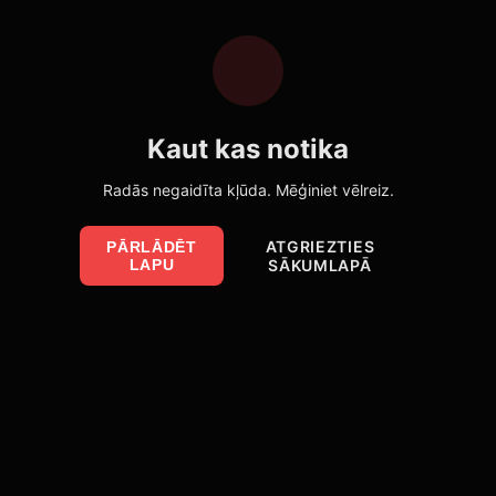
Kaut kas notika
Radās negaidīta kļūda. Mēģiniet vēlreiz.
ATGRIEZTIES
PĀRLĀDĒT
LAPU
SĀKUMLAPĀ