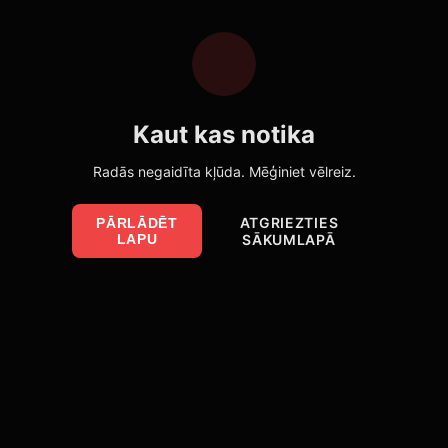
Kaut kas notika
Radās negaidīta kļūda. Mēģiniet vēlreiz.
ATGRIEZTIES
PĀRLĀDĒT
LAPU
SĀKUMLAPĀ