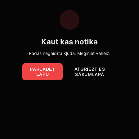
Kaut kas notika
Radās negaidīta kļūda. Mēģiniet vēlreiz.
ATGRIEZTIES
PĀRLĀDĒT
LAPU
SĀKUMLAPĀ