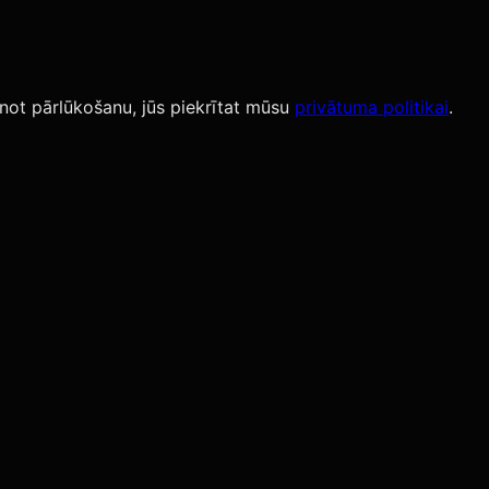
not pārlūkošanu, jūs piekrītat mūsu
privātuma politikai
.