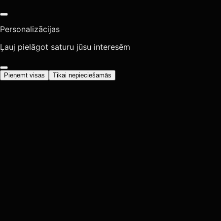
Personalizācijas
Ļauj pielāgot saturu jūsu interesēm
Pieņemt visas
Tikai nepieciešamās