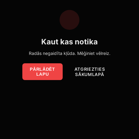
Kaut kas notika
Radās negaidīta kļūda. Mēģiniet vēlreiz.
ATGRIEZTIES
PĀRLĀDĒT
LAPU
SĀKUMLAPĀ