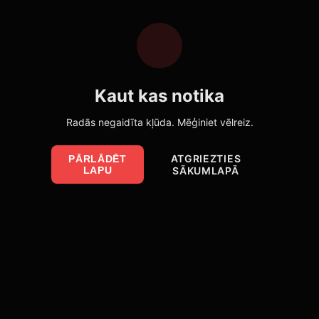
Kaut kas notika
Radās negaidīta kļūda. Mēģiniet vēlreiz.
ATGRIEZTIES
PĀRLĀDĒT
LAPU
SĀKUMLAPĀ