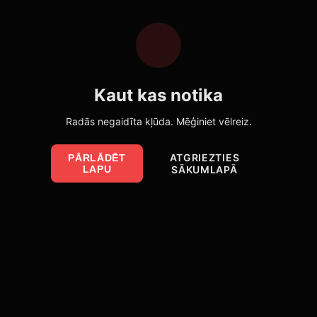
Kaut kas notika
Radās negaidīta kļūda. Mēģiniet vēlreiz.
ATGRIEZTIES
PĀRLĀDĒT
LAPU
SĀKUMLAPĀ