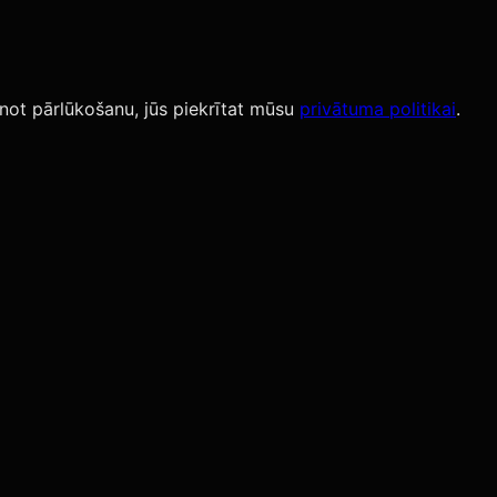
not pārlūkošanu, jūs piekrītat mūsu
privātuma politikai
.