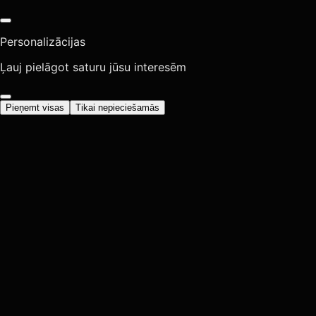
Personalizācijas
Ļauj pielāgot saturu jūsu interesēm
Pieņemt visas
Tikai nepieciešamās