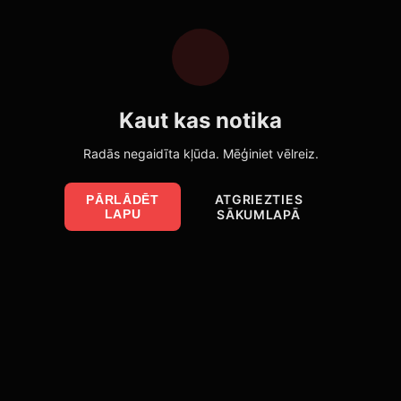
Kaut kas notika
Radās negaidīta kļūda. Mēģiniet vēlreiz.
ATGRIEZTIES
PĀRLĀDĒT
LAPU
SĀKUMLAPĀ