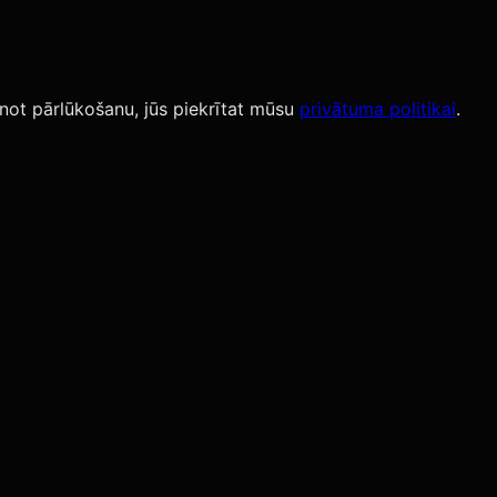
not pārlūkošanu, jūs piekrītat mūsu
privātuma politikai
.