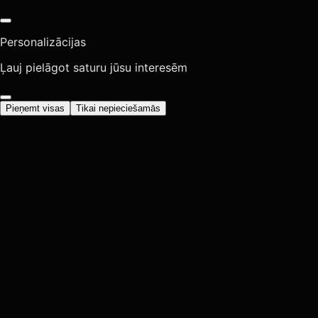
Personalizācijas
Ļauj pielāgot saturu jūsu interesēm
Pieņemt visas
Tikai nepieciešamās