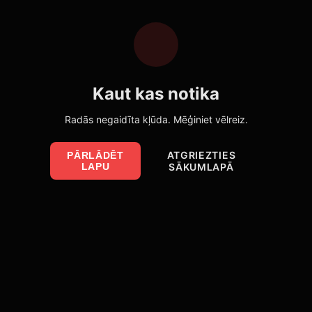
Kaut kas notika
Radās negaidīta kļūda. Mēģiniet vēlreiz.
ATGRIEZTIES
PĀRLĀDĒT
LAPU
SĀKUMLAPĀ