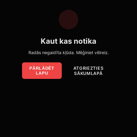
Kaut kas notika
Radās negaidīta kļūda. Mēģiniet vēlreiz.
ATGRIEZTIES
PĀRLĀDĒT
LAPU
SĀKUMLAPĀ