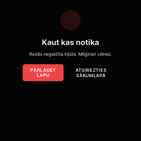
Kaut kas notika
Radās negaidīta kļūda. Mēģiniet vēlreiz.
ATGRIEZTIES
PĀRLĀDĒT
LAPU
SĀKUMLAPĀ