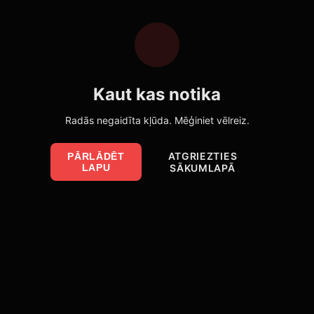
Kaut kas notika
Radās negaidīta kļūda. Mēģiniet vēlreiz.
ATGRIEZTIES
PĀRLĀDĒT
LAPU
SĀKUMLAPĀ