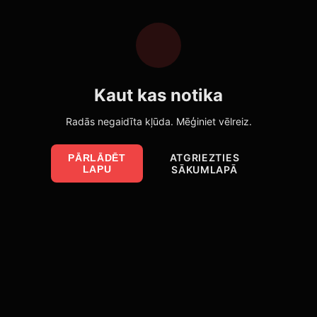
Kaut kas notika
Radās negaidīta kļūda. Mēģiniet vēlreiz.
ATGRIEZTIES
PĀRLĀDĒT
LAPU
SĀKUMLAPĀ