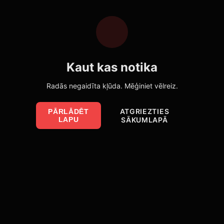
Kaut kas notika
Radās negaidīta kļūda. Mēģiniet vēlreiz.
ATGRIEZTIES
PĀRLĀDĒT
LAPU
SĀKUMLAPĀ