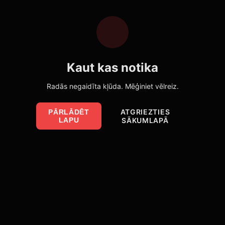
Kaut kas notika
Radās negaidīta kļūda. Mēģiniet vēlreiz.
ATGRIEZTIES
PĀRLĀDĒT
LAPU
SĀKUMLAPĀ