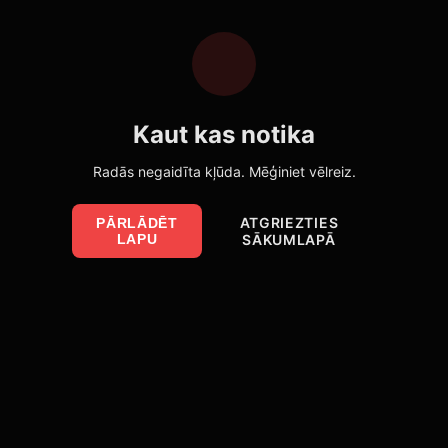
Kaut kas notika
Radās negaidīta kļūda. Mēģiniet vēlreiz.
ATGRIEZTIES
PĀRLĀDĒT
LAPU
SĀKUMLAPĀ