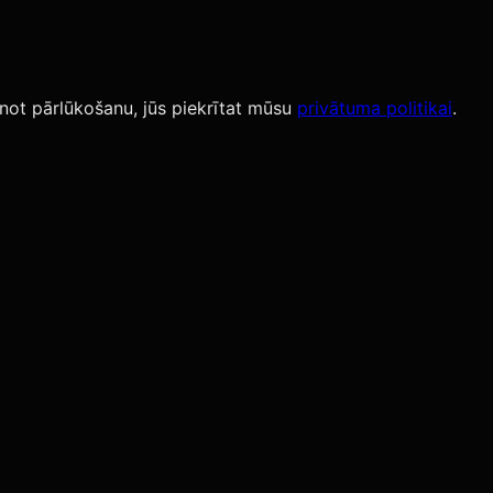
not pārlūkošanu, jūs piekrītat mūsu
privātuma politikai
.