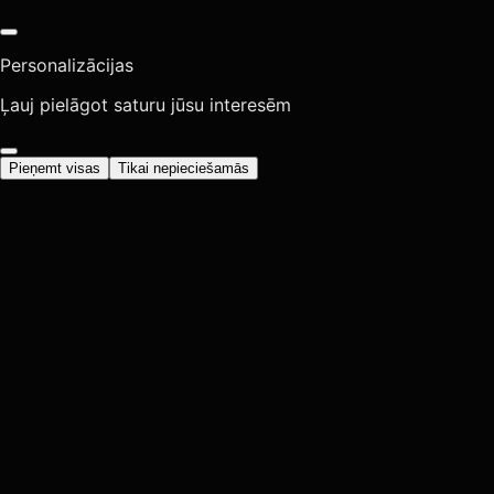
Personalizācijas
Ļauj pielāgot saturu jūsu interesēm
Pieņemt visas
Tikai nepieciešamās