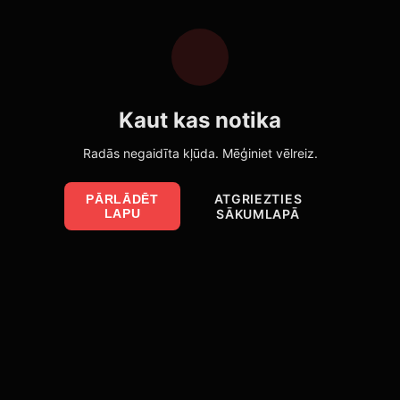
Kaut kas notika
Radās negaidīta kļūda. Mēģiniet vēlreiz.
ATGRIEZTIES
PĀRLĀDĒT
LAPU
SĀKUMLAPĀ