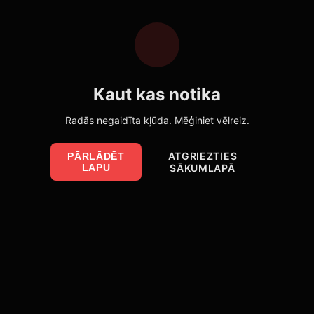
Kaut kas notika
Radās negaidīta kļūda. Mēģiniet vēlreiz.
ATGRIEZTIES
PĀRLĀDĒT
LAPU
SĀKUMLAPĀ