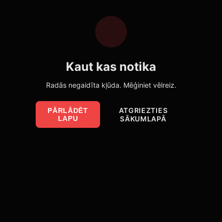
Kaut kas notika
Radās negaidīta kļūda. Mēģiniet vēlreiz.
ATGRIEZTIES
PĀRLĀDĒT
LAPU
SĀKUMLAPĀ