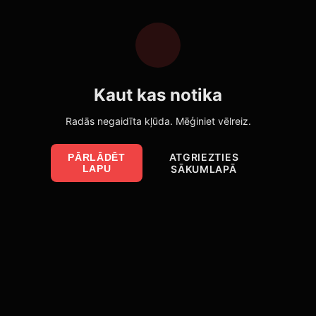
Kaut kas notika
Radās negaidīta kļūda. Mēģiniet vēlreiz.
ATGRIEZTIES
PĀRLĀDĒT
LAPU
SĀKUMLAPĀ