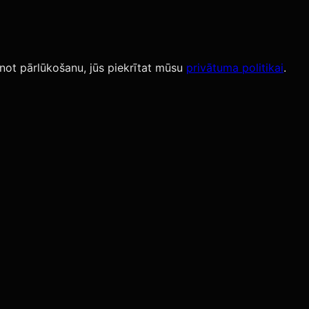
not pārlūkošanu, jūs piekrītat mūsu
privātuma politikai
.