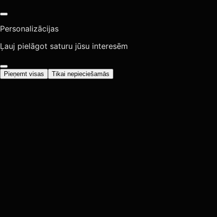
Personalizācijas
Ļauj pielāgot saturu jūsu interesēm
Pieņemt visas
Tikai nepieciešamās