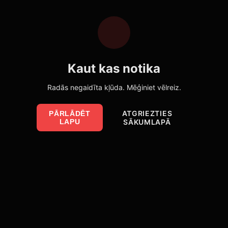
Kaut kas notika
Radās negaidīta kļūda. Mēģiniet vēlreiz.
ATGRIEZTIES
PĀRLĀDĒT
LAPU
SĀKUMLAPĀ