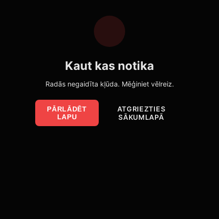
Kaut kas notika
Radās negaidīta kļūda. Mēģiniet vēlreiz.
ATGRIEZTIES
PĀRLĀDĒT
LAPU
SĀKUMLAPĀ