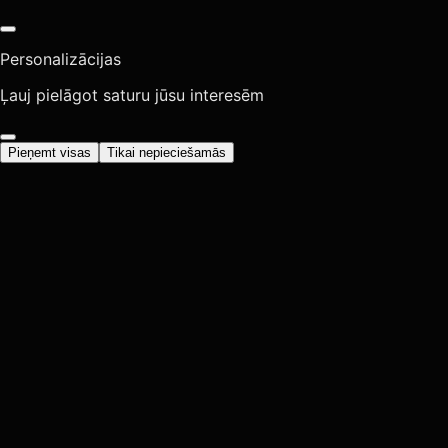
Personalizācijas
Ļauj pielāgot saturu jūsu interesēm
Pieņemt visas
Tikai nepieciešamās