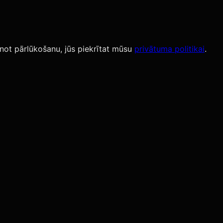
not pārlūkošanu, jūs piekrītat mūsu
privātuma politikai
.