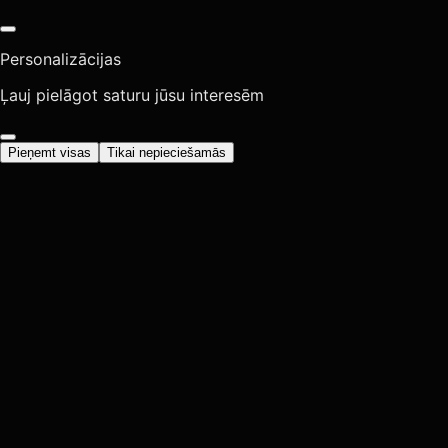
Personalizācijas
Ļauj pielāgot saturu jūsu interesēm
Pieņemt visas
Tikai nepieciešamās