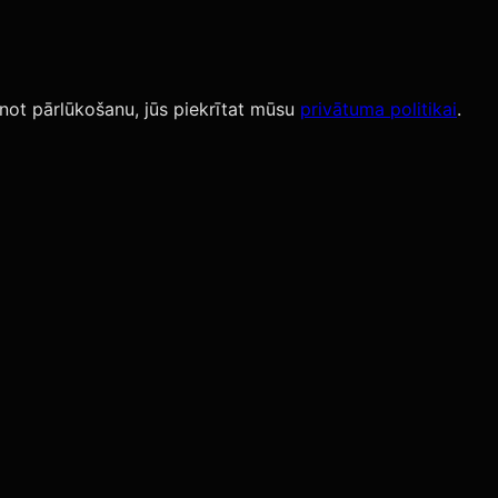
not pārlūkošanu, jūs piekrītat mūsu
privātuma politikai
.