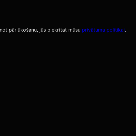
not pārlūkošanu, jūs piekrītat mūsu
privātuma politikai
.