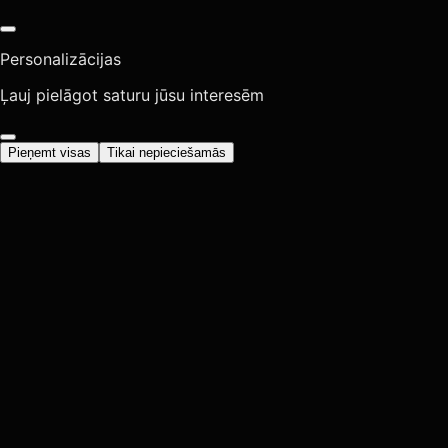
Personalizācijas
Ļauj pielāgot saturu jūsu interesēm
Pieņemt visas
Tikai nepieciešamās