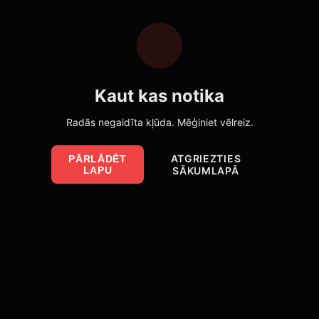
Kaut kas notika
Radās negaidīta kļūda. Mēģiniet vēlreiz.
ATGRIEZTIES
PĀRLĀDĒT
LAPU
SĀKUMLAPĀ