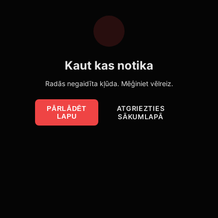
Kaut kas notika
Radās negaidīta kļūda. Mēģiniet vēlreiz.
ATGRIEZTIES
PĀRLĀDĒT
LAPU
SĀKUMLAPĀ