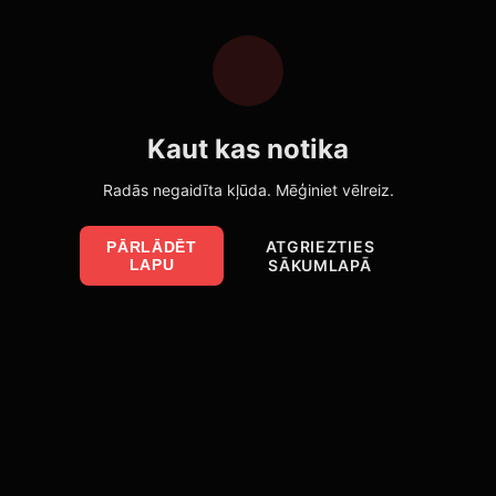
Kaut kas notika
Radās negaidīta kļūda. Mēģiniet vēlreiz.
ATGRIEZTIES
PĀRLĀDĒT
LAPU
SĀKUMLAPĀ