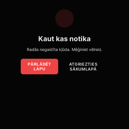
Kaut kas notika
Radās negaidīta kļūda. Mēģiniet vēlreiz.
ATGRIEZTIES
PĀRLĀDĒT
LAPU
SĀKUMLAPĀ