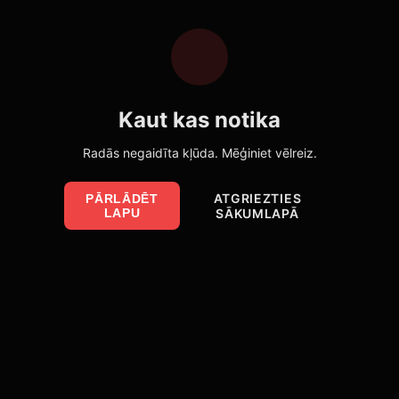
Kaut kas notika
Radās negaidīta kļūda. Mēģiniet vēlreiz.
ATGRIEZTIES
PĀRLĀDĒT
LAPU
SĀKUMLAPĀ