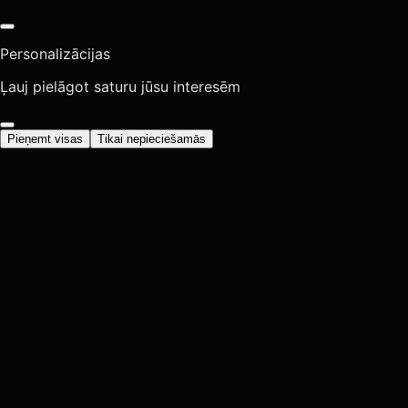
Personalizācijas
Ļauj pielāgot saturu jūsu interesēm
Pieņemt visas
Tikai nepieciešamās