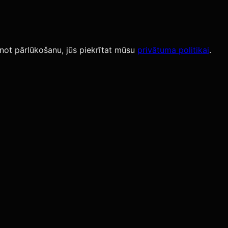
not pārlūkošanu, jūs piekrītat mūsu
privātuma politikai
.