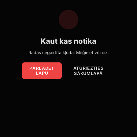
Kaut kas notika
Radās negaidīta kļūda. Mēģiniet vēlreiz.
ATGRIEZTIES
PĀRLĀDĒT
LAPU
SĀKUMLAPĀ