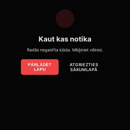
Kaut kas notika
Radās negaidīta kļūda. Mēģiniet vēlreiz.
ATGRIEZTIES
PĀRLĀDĒT
LAPU
SĀKUMLAPĀ