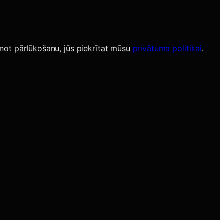
not pārlūkošanu, jūs piekrītat mūsu
privātuma politikai
.