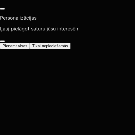
Personalizācijas
Ļauj pielāgot saturu jūsu interesēm
Pieņemt visas
Tikai nepieciešamās