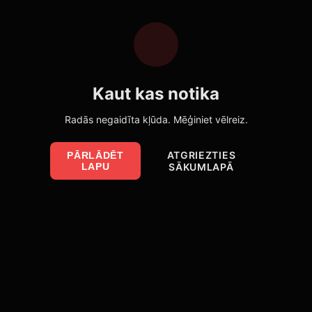
Kaut kas notika
Radās negaidīta kļūda. Mēģiniet vēlreiz.
ATGRIEZTIES
PĀRLĀDĒT
LAPU
SĀKUMLAPĀ