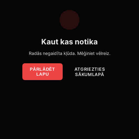
Kaut kas notika
Radās negaidīta kļūda. Mēģiniet vēlreiz.
ATGRIEZTIES
PĀRLĀDĒT
LAPU
SĀKUMLAPĀ