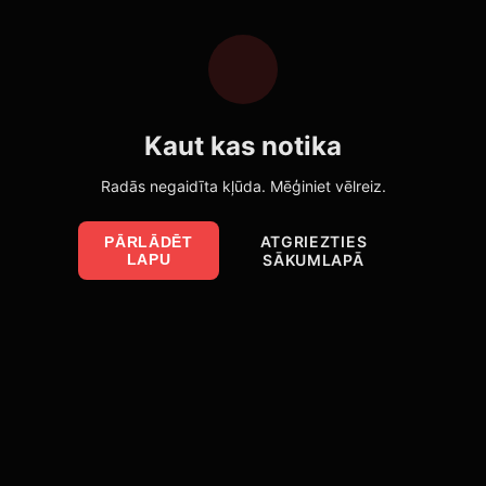
Kaut kas notika
Radās negaidīta kļūda. Mēģiniet vēlreiz.
ATGRIEZTIES
PĀRLĀDĒT
LAPU
SĀKUMLAPĀ