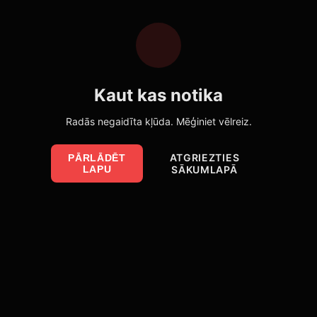
Kaut kas notika
Radās negaidīta kļūda. Mēģiniet vēlreiz.
ATGRIEZTIES
PĀRLĀDĒT
LAPU
SĀKUMLAPĀ