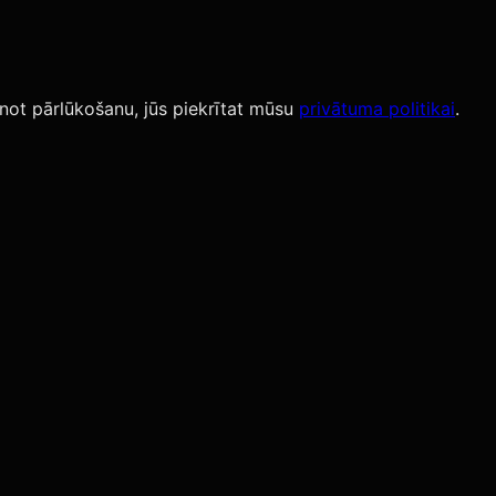
not pārlūkošanu, jūs piekrītat mūsu
privātuma politikai
.