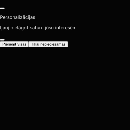
Personalizācijas
Ļauj pielāgot saturu jūsu interesēm
Pieņemt visas
Tikai nepieciešamās