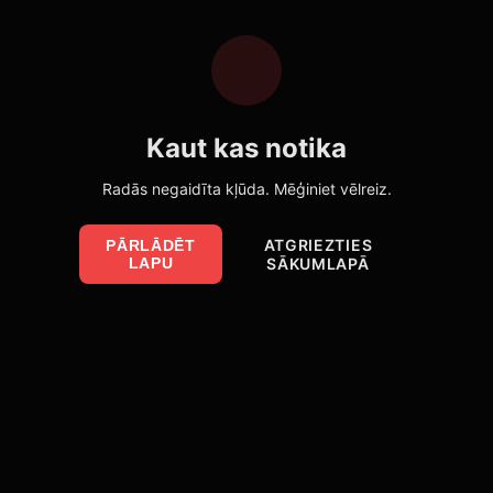
Kaut kas notika
Radās negaidīta kļūda. Mēģiniet vēlreiz.
ATGRIEZTIES
PĀRLĀDĒT
LAPU
SĀKUMLAPĀ