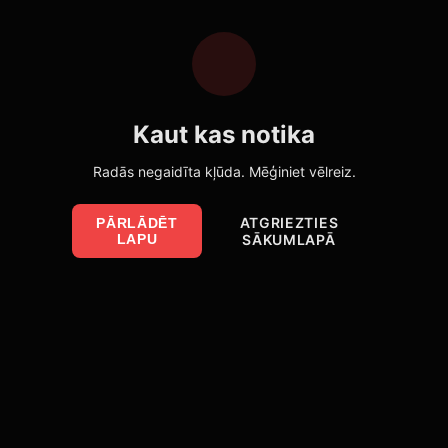
Kaut kas notika
Radās negaidīta kļūda. Mēģiniet vēlreiz.
ATGRIEZTIES
PĀRLĀDĒT
LAPU
SĀKUMLAPĀ